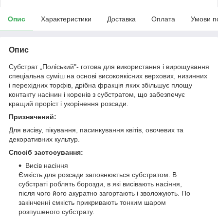
Опис
Характеристики
Доставка
Оплата
Умови п
Опис
Субстрат „Поліський"- готова для використання і вирощування
спеціальна суміш на основі високоякісних верхових, низинних
і перехідних торфів, дрібна фракція яких збільшує площу
контакту насінин і коренів з субстратом, що забезпечує
кращий проріст і укорінення розсади.
Призначений:
Для висіву, пікування, пасинкування квітів, овочевих та
декоративних культур.
Спосіб застосування:
Висів насіння
Ємкість для розсади заповнюється субстратом. В
субстраті роблять борозди, в які висівають насіння,
після чого його акуратно загортають і зволожують. По
закінченні ємкість прикривають тонким шаром
розпушеного субстрату.