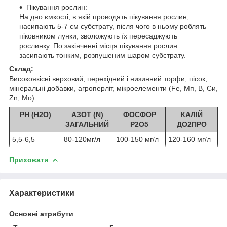
Пікування рослин:
На дно ємкості, в якій проводять пікування рослин,
насипають 5-7 см субстрату, після чого в ньому роблять
піковником лунки, зволожують їх пересаджують
рослинку. По закінченні місця пікування рослин
засипають тонким, розпушеним шаром субстрату.
Склад:
Високоякісні верховий, перехідний і низинний торфи, пісок,
мінеральні добавки, агроперліт, мікроелементи (Fe, Мп, В, Си,
Zn, Мо).
РН (Н
2
О)
АЗОТ (N)
ФОСФОР
КАЛІЙ
ЗАГАЛЬНИЙ
Р
2
О
5
ДО
2
ПРО
5,5-6,5
80-120мг/л
100-150 мг/л
120-160 мг/л
Приховати
Характеристики
Основні атрибути