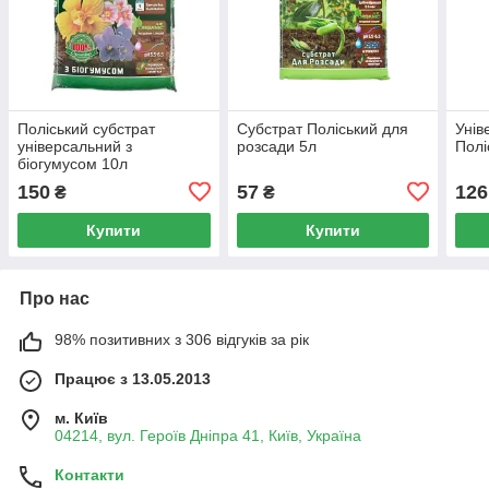
Поліський субстрат
Субстрат Поліський для
Унів
універсальний з
розсади 5л
Полі
біогумусом 10л
150
57
126
₴
₴
Купити
Купити
Про нас
98% позитивних з 306 відгуків за рік
Працює з 13.05.2013
м. Київ
04214, вул. Героїв Дніпра 41, Київ, Україна
Контакти