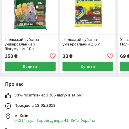
Поліський субстрат
Поліський субстрат
Унів
універсальний з
універсальний 2,5 л
Полі
біогумусом 10л
150
33
69
₴
₴
Купити
Купити
Про нас
98% позитивних з 306 відгуків за рік
Працює з 13.05.2013
м. Київ
04214, вул. Героїв Дніпра 41, Київ, Україна