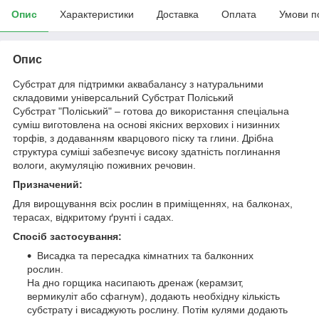
Опис
Характеристики
Доставка
Оплата
Умови п
Опис
Субстрат для підтримки аквабалансу з натуральними
складовими універсальний Субстрат Поліський
Субстрат "Поліський" – готова до використання спеціальна
суміш виготовлена на основі якісних верхових і низинних
торфів, з додаванням кварцового піску та глини. Дрібна
структура суміші забезпечує високу здатність поглинання
вологи, акумуляцію поживних речовин.
Призначений:
Для вирощування всіх рослин в приміщеннях, на балконах,
терасах, відкритому ґрунті і садах.
Спосіб застосування:
Висадка та пересадка кімнатних та балконних
рослин.
На дно горщика насипають дренаж (керамзит,
вермикуліт або сфагнум), додають необхідну кількість
субстрату і висаджують рослину. Потім кулями додають