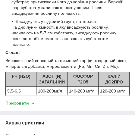
субстрат, притискаючи його до коріння рослини. Верхній
шар субстрату залишають розпушеним. Після
висаджування рослину поливають.
Висаджують у відкритий грунт, на тераси.
На дно лунки ємності, в яку висаджують рослину,
насипають на 5-7 см субстрату, висаджують рослину
після чого об'єм ємності заповнюють субстратом
повністю.
Склад:
Високоякісний верховий та низинний торфи, кварцовий пісок,
мінеральні добавки, мікроелементи (Fе, Мп, Си, Zп, Мо).
РН (Н
2
О)
АЗОТ (N)
ФОСФОР
КАЛІЙ
ЗАГАЛЬНИЙ
Р
2
О
5
ДО
2
ПРО
5,5-6,5
100-200мг/л
140-260 мг/л
120-200 мг/л
Приховати
Характеристики