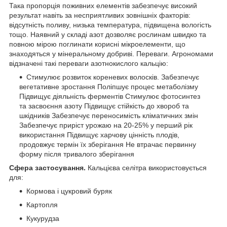
Така пропорція поживних елементів забезпечує високий
результат навіть за несприятливих зовнішніх факторів:
відсутність поливу, низька температура, підвищена вологість
тощо. Наявний у складі азот дозволяє рослинам швидко та
повною мірою поглинати корисні мікроелементи, що
знаходяться у мінеральному добриві. Переваги. Агрономами
відзначені такі переваги азотнокислого кальцію:
Стимулює розвиток кореневих волосків. Забезпечує
вегетативне зростання Поліпшує процес метаболізму
Підвищує діяльність ферментів Стимулює фотосинтез
та засвоєння азоту Підвищує стійкість до хвороб та
шкідників Забезпечує переносимість кліматичних змін
Забезпечує приріст урожаю на 20-25% у перший рік
використання Підвищує харчову цінність плодів,
продовжує термін їх зберігання Не втрачає первинну
форму після тривалого зберігання
Сфера застосування.
Кальцієва селітра використовується
для:
Кормова і цукровий буряк
Картопля
Кукурудза