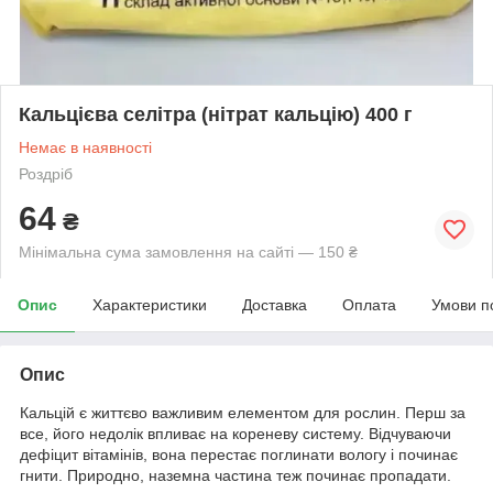
Кальцієва селітра (нітрат кальцію) 400 г
Немає в наявності
Роздріб
64
₴
Мінімальна сума замовлення на сайті — 150 ₴
Опис
Характеристики
Доставка
Оплата
Умови п
Опис
Кальцій є життєво важливим елементом для рослин. Перш за
все, його недолік впливає на кореневу систему. Відчуваючи
дефіцит вітамінів, вона перестає поглинати вологу і починає
гнити. Природно, наземна частина теж починає пропадати.