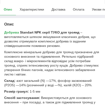
Опис
Характеристики
Доставка
Оплата
Умови п
Опис
Добрива
Standart NPK серії ТУКО для троянд
–
виготовляються шляхом змішування класичних добрив, що
дозволяє отримувати комплексні добрива із заданим
співвідношенням поживних речовин.
Комплексне мінеральне добриво для троянд призначене для
основного внесення та підживлення. Ретельно підібраний
склад макро- і мікроелементів відповідає усім потребам
троянд, сприяє інтенсивному росту кущів. Добриво стимулює
утворення бічних пагонів, надає інтенсивного забарвлення
листю і квітам.
Cклад:
азот загальний (N) —17%, фосфор засвоюваний
(Р2О5) —14% (розчинний у воді —%), калій (К2О) – 20%.
Розмір гранул:
1-5 мм
Спосіб застосування:
Використовується для основного
внесення – при посадці, а також для підживлення троянд у