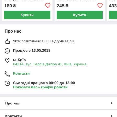
рослин весна-літо 2 кг
літо
(ни
180
245
433
₴
₴
Купити
Купити
Про нас
98% позитивних з 303 відгуків за рік
Працює з 13.05.2013
м. Київ
04214, вул. Героїв Дніпра 41, Київ, Україна
Контакти
Сьогодні працює з 09:00 до 18:00
Показати весь графік роботи
Про нас
Контакти