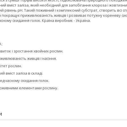
ся з суміші торфів високої якості, підкислювача природного походженн
ий вміст заліза, який необхідний для запобігання хлороза і жовтизни
 рівень рН. Такий поживний і комплексний субстрат, створить всі сп
н покращує приживлюваність живців і розвиває потужну кореневу сис
асному скидання голок. Країна виробник - Україна.
.;
виток і зростання хвойних рослин.
живлюваність живців і насіння.
ітет рослин.
й вміст заліза в складі.
редчасному скидання голок.
оживними елементами рослину.
И