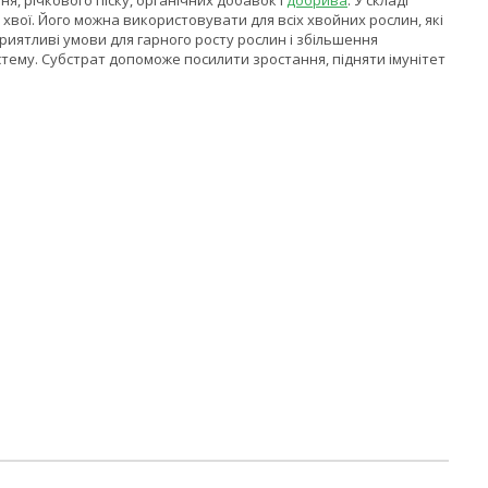
я, річкового піску, органічних добавок і
добрива
. У складі
 хвої. Його можна використовувати для всіх хвойних рослин, які
риятливі умови для гарного росту рослин і збільшення
тему. Субстрат допоможе посилити зростання, підняти імунітет