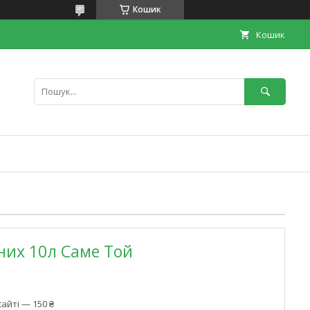
Кошик
Кошик
них 10л Саме Той
айті — 150 ₴