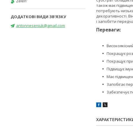
Субстрат складаєть
Zelen'
також має підвищен
потребують низький
декоративності. Ві
і запобігти передч
antonneseniuk@gmail.com
Переваги:
Високоякісний
Покращує роз
Покращує при
Підвищує імун
Має підвищени
Запобігає пе
Забезпечує п
ХАРАКТЕРИСТИК