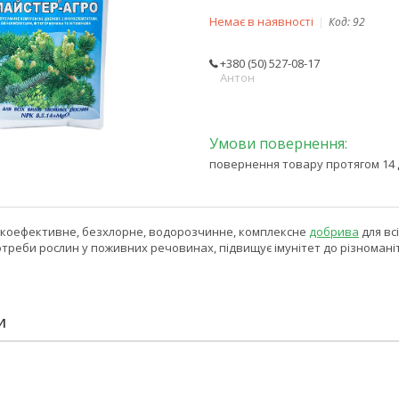
Немає в наявності
Код:
92
+380 (50) 527-08-17
Антон
повернення товару протягом 14 
окоефективне, безхлорне, водорозчинне, комплексне
добрива
для вс
отреби рослин у поживних речовинах, підвищує імунітет до різноман
И