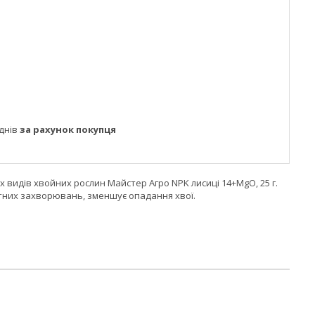
днів
за рахунок покупця
іх видів хвойних рослин Майстер Агро NPK лисиці 14+MgO, 25 г.
ітних захворювань, зменшує опадання хвої.