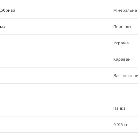
добрива
Мінеральне
рма
Порошок
Україна
Караван
Для овочеви
Пачка
0.025 кг