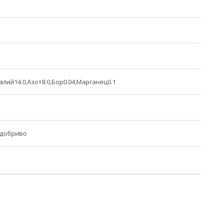
алий14.0,Азот8.0,Бор0.04,Марганец0.1
 добриво