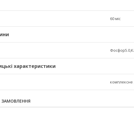
60 міс
вини
Фосфор5.0,К
ицькі характеристики
комплексне
Я ЗАМОВЛЕННЯ