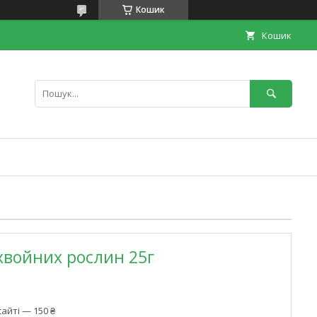
Кошик
Кошик
хвойних рослин 25г
айті — 150 ₴