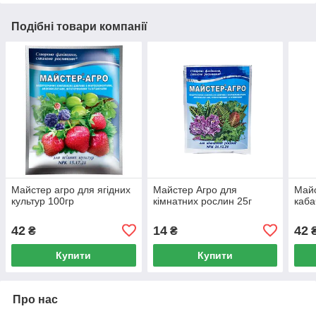
Подібні товари компанії
Майстер агро для ягідних
Майстер Агро для
Майс
культур 100гр
кімнатних рослин 25г
каба
42
14
42
₴
₴
Купити
Купити
Про нас