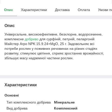
Опис
Характеристики
Доставка
Оплата
Умови п
Опис
Універсальне, високоефективне, безхлорне, водорозчинне,
комплексне
добриво
для сурфіній, петуній, пеларгоній
Майстер Агро NPK 15.9.24+MgO, 25 г. Задовольняє всі
потреби рослин у поживних речовинах на різних стадіях
розвитку, стимулює цвітіння, сприяє зростанню врожайності,
збільшує масу надземної частини рослин.
Характеристики
Основні
Тип комплексного добрива
Мінеральне
Вид добрива
Комплексний