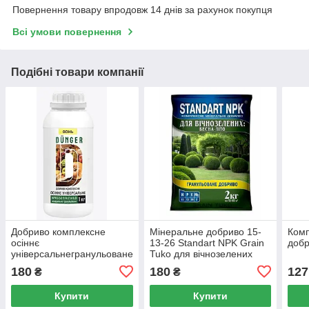
Повернення товару впродовж 14 днів за рахунок покупця
Всі умови повернення
Подібні товари компанії
Добриво комплексне
Мінеральне добриво 15-
Комп
осіннє
13-26 Standart NPK Grain
добр
універсальнегранульоване
Tuko для вічнозелених
1кг
рослин весна-літо 2 кг
180
180
127
₴
₴
Купити
Купити