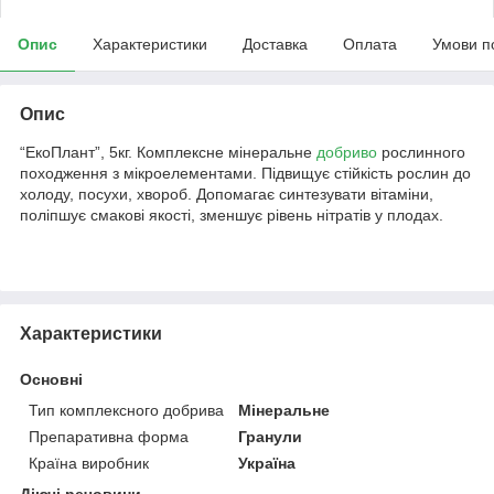
Опис
Характеристики
Доставка
Оплата
Умови п
Опис
“ЕкоПлант”, 5кг. Комплексне мінеральне
добриво
рослинного
походження з мікроелементами. Підвищує стійкість рослин до
холоду, посухи, хвороб. Допомагає синтезувати вітаміни,
поліпшує смакові якості, зменшує рівень нітратів у плодах.
Характеристики
Основні
Тип комплексного добрива
Мінеральне
Препаративна форма
Гранули
Країна виробник
Україна
Діючі речовини