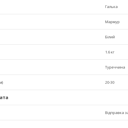
Галька
Мармур
Білий
1.6 кг
Туреччина
м)
20-30
ата
Відправка 