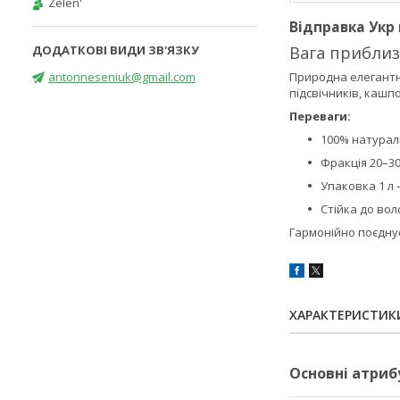
Zelen'
Відправка Укр
Вага приблизн
antonneseniuk@gmail.com
Природна елегантні
підсвічників, кашп
Переваги:
100% натурал
Фракція 20–3
Упаковка 1 л 
Стійка до во
Гармонійно поєдну
ХАРАКТЕРИСТИК
Основні атриб