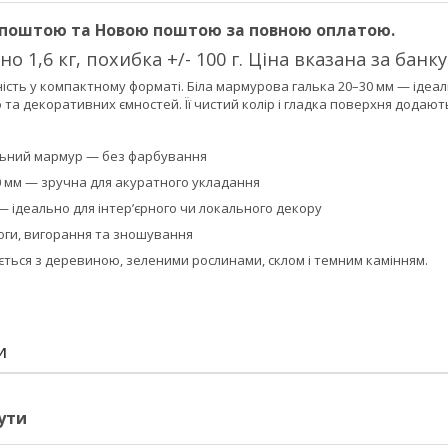
 поштою та Новою поштою за повною оплатою.
о 1,6 кг, похибка +/- 100 г. Ціна вказана за банку
сть у компактному форматі. Біла мармурова галька 20–30 мм — ідеаль
о та декоративних ємностей. Її чистий колір і гладка поверхня додають
ьний мармур — без фарбування
0 мм — зручна для акуратного укладання
— ідеально для інтер’єрного чи локального декору
логи, вигорання та зношування
ється з деревиною, зеленими рослинами, склом і темним камінням.
И
ути