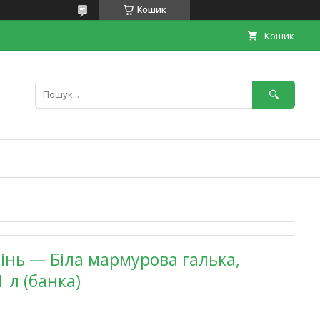
Кошик
Кошик
нь — Біла мармурова галька,
1 л (банка)