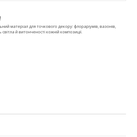
!
ний матеріал для точкового декору: флораріумів, вазонів,
 світла й витонченості кожній композиції.