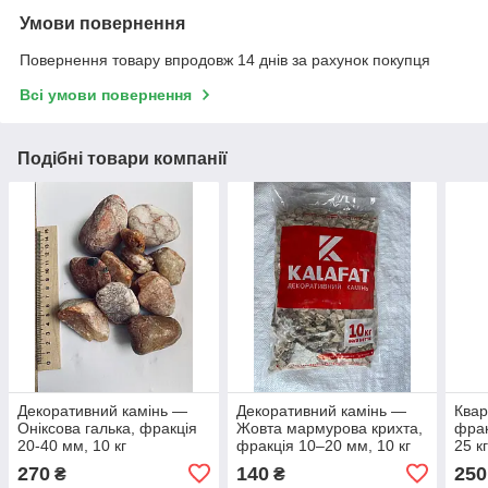
Умови повернення
Повернення товару впродовж 14 днів за рахунок покупця
Всі умови повернення
Подібні товари компанії
Декоративний камінь —
Декоративний камінь —
Квар
Оніксова галька, фракція
Жовта мармурова крихта,
фрак
20-40 мм, 10 кг
фракція 10–20 мм, 10 кг
25 к
270
140
250
₴
₴