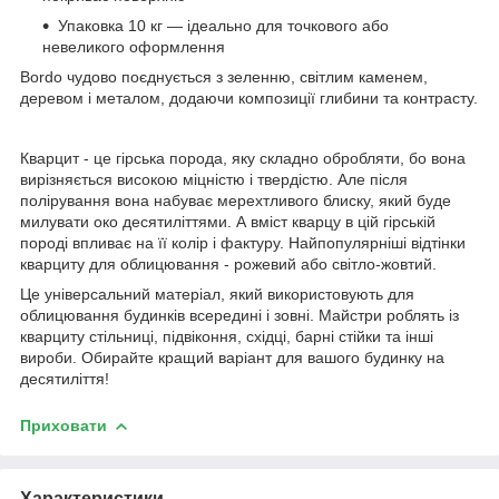
Упаковка 10 кг — ідеально для точкового або
невеликого оформлення
Bordo чудово поєднується з зеленню, світлим каменем,
деревом і металом, додаючи композиції глибини та контрасту.
Кварцит - це гірська порода, яку складно обробляти, бо вона
вирізняється високою міцністю і твердістю. Але після
полірування вона набуває мерехтливого блиску, який буде
милувати око десятиліттями. А вміст кварцу в цій гірській
породі впливає на її колір і фактуру. Найпопулярніші відтінки
кварциту для облицювання - рожевий або світло-жовтий.
Це універсальний матеріал, який використовують для
облицювання будинків всередині і зовні. Майстри роблять із
кварциту стільниці, підвіконня, східці, барні стійки та інші
вироби. Обирайте кращий варіант для вашого будинку на
десятиліття!
Приховати
Характеристики