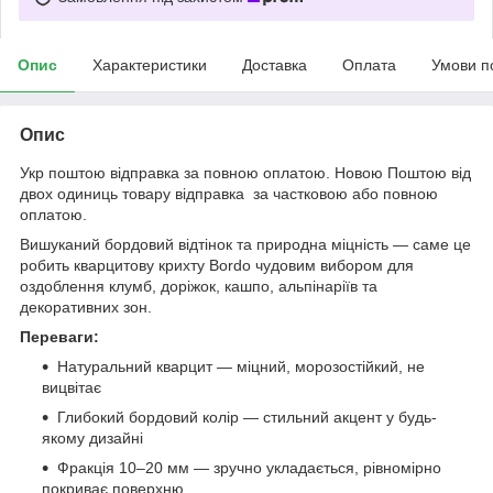
Опис
Характеристики
Доставка
Оплата
Умови п
Опис
Укр поштою відправка за повною оплатою. Новою Поштою від
двох одиниць товару відправка за частковою або повною
оплатою.
Вишуканий бордовий відтінок та природна міцність — саме це
робить кварцитову крихту Bordo чудовим вибором для
оздоблення клумб, доріжок, кашпо, альпінаріїв та
декоративних зон.
Переваги:
Натуральний кварцит — міцний, морозостійкий, не
вицвітає
Глибокий бордовий колір — стильний акцент у будь-
якому дизайні
Фракція 10–20 мм — зручно укладається, рівномірно
покриває поверхню