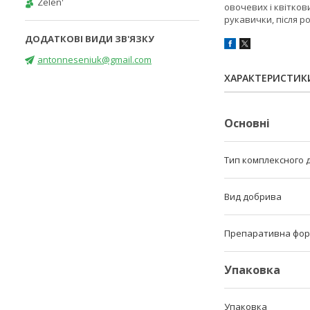
Zelen'
овочевих і квітков
рукавички, після р
antonneseniuk@gmail.com
ХАРАКТЕРИСТИК
Основні
Тип комплексного 
Вид добрива
Препаративна фо
Упаковка
Упаковка