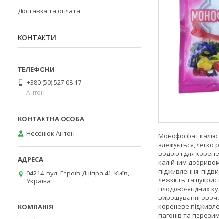
Доставка та оплата
КОНТАКТИ
+380 (50) 527-08-17
Антон
Несенюк Антон
Монофосфат калію 
злежується, легко
водою і для корене
калійним добривом
підживлення підвищ
04214, вул. Героїв Дніпра 41, Київ,
лежкість та цукри
Україна
плодово-ягідних ку
вирощуванні овоче
кореневе підживле
пагонів та перезимі