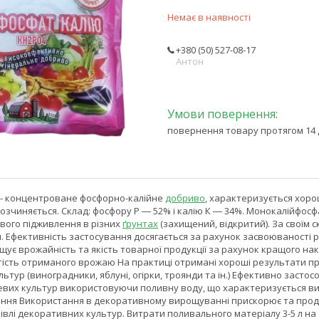
Немає в наявності
+380 (50) 527-08-17
Антон
повернення товару протягом 14 
- концентроване фосфорно-калійне
добриво
, характеризується хоро
 розчиняється. Склад: фосфору Р ― 52% і калію К ― 34%. Монокалійф
вого підживлення в різних
ґрунтах
(захищений, відкритий). За своїм 
. Ефективність застосування досягається за рахунок засвоюваності 
ує врожайність та якість товарної продукції за рахунок кращого на
стість отриманого врожаю На практиці отримані хороші результати п
льтур (виноградники, яблуні, огірки, троянди та ін.) Ефективно заст
вих культур використовуючи поливну воду, що характеризується ви
ння Використання в декоративному вирощуванні прискорює та продо
влі декоративних культур. Витрати поливального матеріалу 3-5 л на 1 