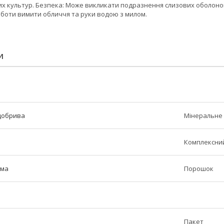
их культур. Безпека: Може викликати подразнення слизових оболонок
оботи вимити обличчя та руки водою з милом.
И
добрива
Мінеральне
Комплексни
рма
Порошок
Пакет