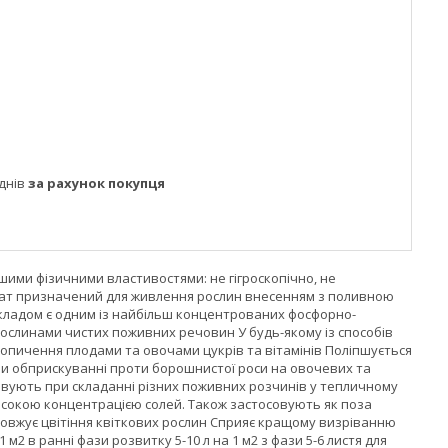
днів
за рахунок покупця
шими фізичними властивостями: не гігроскопічно, не
осфат призначений для живлення рослин внесенням з поливною
складом є одним із найбільш концентрованих фосфорно-
рослинами чистих поживних речовин У будь-якому із способів
копичення плодами та овочами цукрів та вітамінів Поліпшується
ри обприскуванні проти борошнистої роси на овочевих та
осовують при складанні різних поживних розчинів у тепличному
сокою концентрацією солей. Також застосовують як поза
вжує цвітіння квіткових рослин Сприяє кращому визріванню
м2 в ранні фази розвитку 5-10 л на 1 м2 з фази 5-6 листя для