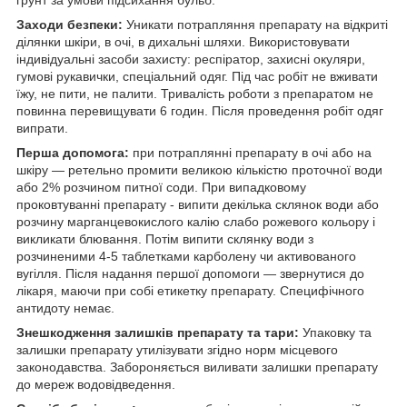
Заходи безпеки:
Уникати потрапляння препарату на відкриті
ділянки шкіри, в очі, в дихальні шляхи. Використовувати
індивідуальні засоби захисту: респіратор, захисні окуляри,
гумові рукавички, спеціальний одяг. Під час робіт не вживати
їжу, не пити, не палити. Тривалість роботи з препаратом не
повинна перевищувати 6 годин. Після проведення робіт одяг
випрати.
Перша допомога:
при потраплянні препарату в очі або на
шкіру — ретельно промити великою кількістю проточної води
або 2% розчином питної соди. При випадковому
проковтуванні препарату - випити декілька склянок води або
розчину марганцевокислого калію слабо рожевого кольору і
викликати блювання. Потім випити склянку води з
розчиненими 4-5 таблетками карболену чи активованого
вугілля. Після надання першої допомоги — звернутися до
лікаря, маючи при собі етикетку препарату. Специфічного
антидоту немає.
Знешкодження залишків препарату та тари:
Упаковку та
залишки препарату утилізувати згідно норм місцевого
законодавства. Забороняється виливати залишки препарату
до мереж водовідведення.