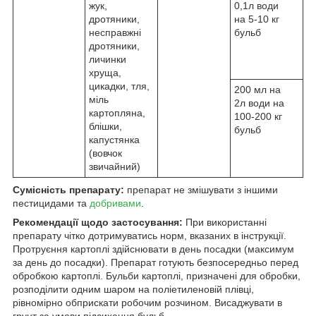
жук,
0,1л води
дротяники,
на 5-10 кг
несправжні
бульб
дротяники,
личинки
хруща,
цикадки, тля,
200 мл на
міль
2л води на
картопляна,
100-200 кг
блішки,
бульб
капустянка
(вовчок
звичайний)
Сумісність препарату:
препарат не змішувати з іншими
пестицидами та
добривами
.
Рекомендації щодо застосування:
При використанні
препарату чітко дотримуватись норм, вказаних в інструкції.
Протруєння картоплі здійснювати в день посадки (максимум
за день до посадки). Препарат готують безпосередньо перед
обробкою картоплі. Бульби картоплі, призначені для обробки,
розподілити одним шаром на поліетиленовій плівці,
рівномірно обприскати робочим розчином. Висаджувати в
грунт за умови підсихання бульб.