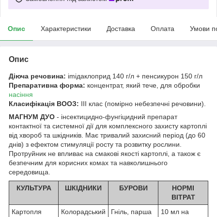
Опис
Характеристики
Доставка
Оплата
Умови п
Опис
Діюча речовина:
imiдаклоприд 140 г/л + пенсикурон 150 г/л
Препаративна форма:
концентрат, який тече, для обробки
насіння
Класифікація ВООЗ:
III клас (помірно небезпечні речовини).
МАГНУМ ДУО
- інсектицидно-фунгіцидний препарат
контактної та системної дії для комплексного захисту картоплі
від хвороб та шкідників. Має тривалий захисний період (до 60
днів) з ефектом стимуляції росту та розвитку рослини.
Протруйник не впливає на смакові якості картоплі, а також є
безпечним для корисних комах та навколишнього
середовища.
КУЛЬТУРА
ШКІДНИКИ
БУРОВИ
НОРМІ
ВІТРАТ
Картопля
Колорадський
Гніль, парша
10 мл на