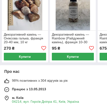
Декоративний камінь —
Декоративний камінь —
Деко
Оніксова галька, фракція
Rainbow (Райдужний
Rain
20-40 мм, 10 кг
камінь), фракція 10-30
камі
мм, 1 л (банка)
мм, 
270
95
675
₴
₴
Купити
Купити
Про нас
98% позитивних з 304 відгуків за рік
Працює з 13.05.2013
м. Київ
04214, вул. Героїв Дніпра 41, Київ, Україна