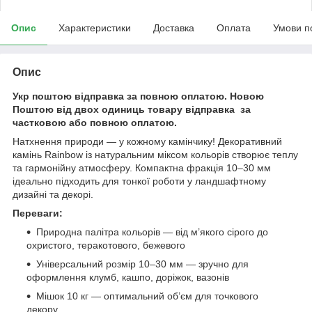
Опис
Характеристики
Доставка
Оплата
Умови п
Опис
Укр поштою відправка за повною оплатою. Новою
Поштою від двох одиниць товару відправка за
частковою або повною оплатою.
Натхнення природи — у кожному камінчику! Декоративний
камінь Rainbow із натуральним міксом кольорів створює теплу
та гармонійну атмосферу. Компактна фракція 10–30 мм
ідеально підходить для тонкої роботи у ландшафтному
дизайні та декорі.
Переваги:
Природна палітра кольорів — від м’якого сірого до
охристого, теракотового, бежевого
Універсальний розмір 10–30 мм — зручно для
оформлення клумб, кашпо, доріжок, вазонів
Мішок 10 кг — оптимальний об’єм для точкового
декору