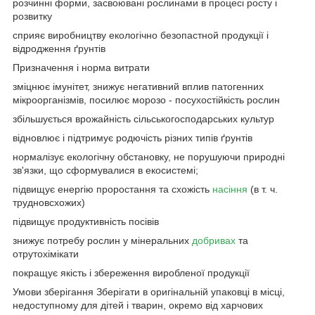
розчинні форми, засвоювані рослинами в процесі росту і
розвитку
сприяє виробництву екологічно безопастной продукції і
відродження ґрунтів
Призначення і норма витрати
зміцнює імунітет, знижує негативний вплив патогенних
мікроорганізмів, посилює морозо - посухостійкість рослин
збільшується врожайність сільськогосподарських культур
відновлює і підтримує родючість різних типів ґрунтів
нормалізує екологічну обстановку, не порушуючи природні
зв'язки, що сформувалися в екосистемі;
підвищує енергію проростання та схожість
насіння
(в т. ч.
трудновсхожих)
підвищує продуктивність посівів
знижує потребу рослин у мінеральних
добривах
та
отрутохімікати
покращує якість і збереження виробленої продукції
Умови зберігання Зберігати в оригінальній упаковці в місці,
недоступному для дітей і тварин, окремо від харчових