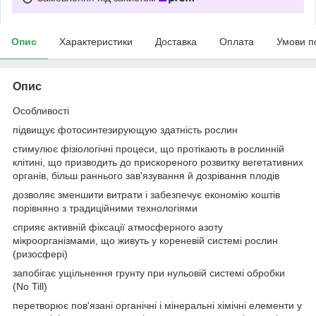
Опис
Характеристики
Доставка
Оплата
Умови п
Опис
Особливості
підвищує фотосинтезирующую здатність рослин
стимулює фізіологічні процеси, що протікають в рослинній
клітині, що призводить до прискореного розвитку вегетативних
органів, більш раннього зав'язування й дозрівання плодів
дозволяє зменшити витрати і забезпечує економію коштів
порівняно з традиційними технологіями
сприяє активній фіксації атмосферного азоту
мікроорганізмами, що живуть у кореневій системі рослин
(ризосфері)
запобігає ущільнення грунту при нульовій системі обробки
(No Till)
перетворює пов'язані органічні і мінеральні хімічні елементи у