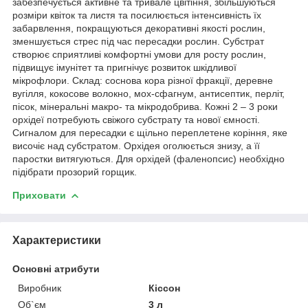
забезпечується активне та тривале цвітіння, збільшуються
розміри квіток та листя та посилюється інтенсивність їх
забарвлення, покращуються декоративні якості рослин,
зменшується стрес під час пересадки рослин. Субстрат
створює сприятливі комфортні умови для росту рослин,
підвищує імунітет та пригнічує розвиток шкідливої ​​
мікрофлори. Склад: соснова кора різної фракції, деревне
вугілля, кокосове волокно, мох-сфагнум, антисептик, перліт,
пісок, мінеральні макро- та мікродобрива. Кожні 2 – 3 роки
орхідеї потребують свіжого субстрату та нової ємності.
Сигналом для пересадки є щільно переплетене коріння, яке
височіє над субстратом. Орхідея оголюється знизу, а її
паростки витягуються. Для орхідей (фаленопсис) необхідно
підібрати прозорий горщик.
Приховати
Характеристики
Основні атрибути
Виробник
Кіссон
Об`єм
3 л